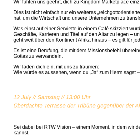
Wir fühlen uns geehrt, dich zu Kingdom Marketplace einz
Dies ist nicht einfach nur ein weiteres „reichgottorientie
hat, um die Wirtschaft und unsere Unternehmen zu transf
Was einst auf einer Serviette in einem Café skizziert wu
Geschäfte, Karrieren und Titel auf den Altar zu legen – 
geht weit über den Kontinent Afrika hinaus – es gilt für 
Es ist eine Berufung, die mit dem Missionsbefehl übere
Gottes zu verwandeln.
Wir laden dich ein, mit uns zu träumen:
Wie würde es aussehen, wenn du „Ja“ zum Herrn sagst 
12 July // Samstag // 13:00 Uhr
Überdachte Terrasse der Tribüne gegenüber der 
RTW Vision
Sei dabei bei RTW Vision – einem Moment, in dem wir den
kannst.