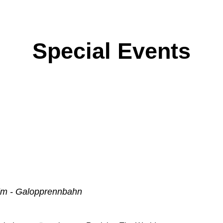
Nights of Hope
Special Events
Alm - Galopprennbahn